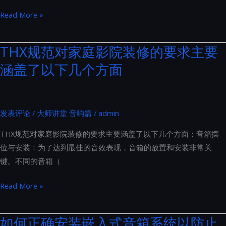
听
优
Read More »
不
化
见
Hi-
THX规范对家庭影院装修的要求主要
的
Fi
隔
涵盖了以下几个方面
系
音
统
门
交
流
发表评论
/
大师讲堂 音响篇
/
admin
电
THX规范对家庭影院装修的要求主要涵盖了以下几个方面：音箱摆
源
位与安装：为了达到最佳的音效表现，音箱的放置和安装非常关
的
键。不同的音箱（
六
步
THX
Read More »
曲：
规
从
范
如何正确安装嵌入式音箱系统以防止
电
对