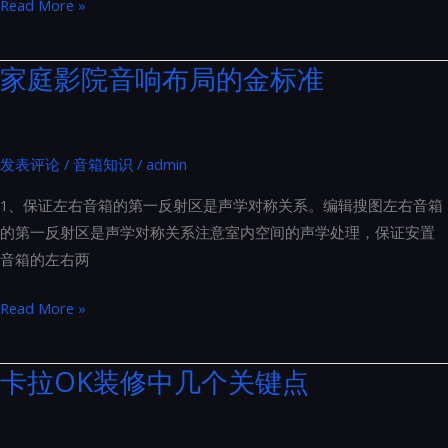
打
Read More »
南
造
家
家庭影院音响布局的金标准
庭
影
院
发表评论
/
音箱知识
/
admin
时，
常
1、保证左右音箱的第一反射区是声学对称关系。编辑搜图左右音箱
见
的第一反射区是声学对称关系注意室内空间的声学处理，保证安置
的
音箱的左右两
误
区
家
Read More »
与
庭
注
影
卡拉OK装修中几个关键点
意
院
事
音
项：
响