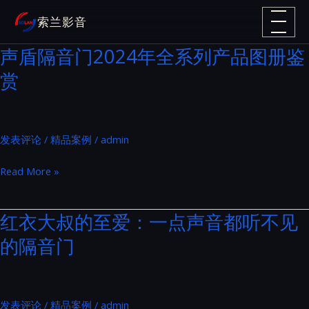
跳
索兰影音
至
内
声盾隔音门2024年全系列产品图册鉴
容
赏
发表评论
/
精品案例
/
admin
声
Read More »
盾
隔
红衣大叔的至爱：一点声音都听不见
音
的隔音门
门
2024
年
全
发表评论
/
精品案例
/
admin