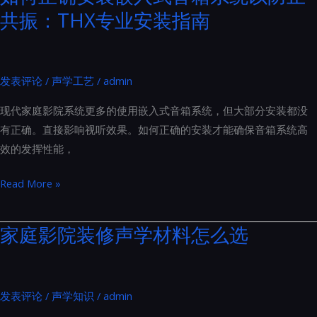
源
共振：THX专业安装指南
家
线
庭
到
影
插
院
发表评论
/
声学工艺
/
admin
座
装
的
现代家庭影院系统更多的使用嵌入式音箱系统，但大部分安装都没
修
全
有正确。直接影响视听效果。如何正确的安装才能确保音箱系统高
的
面
效的发挥性能，
要
升
求
级
如
Read More »
主
何
要
正
家庭影院装修声学材料怎么选
涵
确
盖
安
了
装
以
发表评论
/
声学知识
/
admin
嵌
下
入