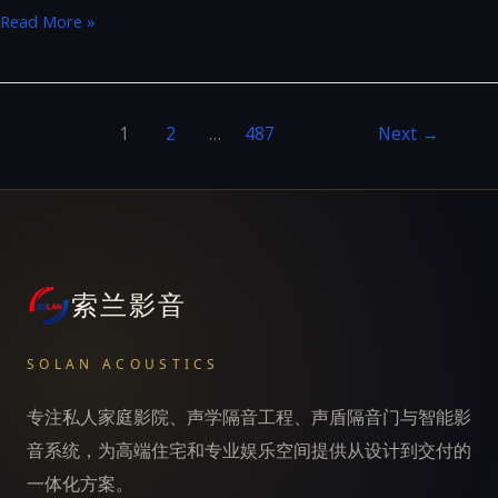
U4max
Read More »
&
S10C
1
2
…
487
Next
→
索兰影音
SOLAN ACOUSTICS
专注私人家庭影院、声学隔音工程、声盾隔音门与智能影
音系统，为高端住宅和专业娱乐空间提供从设计到交付的
一体化方案。