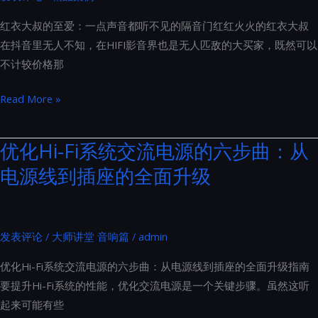
系
红衣大叔的至爱：一点声音都听不见的隔音门红红火火的红衣大叔
列
在抖音里无人不知，在HIFI影音界也是无人匹敌的大买家，既然可以
产
不计较价格那
品
图
红
Read More »
册
衣
鉴
大
优化Hi-Fi系统交流电源的六步曲：从
赏
叔
电源线到插座的全面升级
的
至
爱：
一
发表评论
/
大师讲堂 音响篇
/
admin
点
优化Hi-Fi系统交流电源的六步曲：从电源线到插座的全面升级指南
声
要提升Hi-Fi系统的性能，优化交流电源是一个关键步骤。虽然这听
音
起来可能有些
都