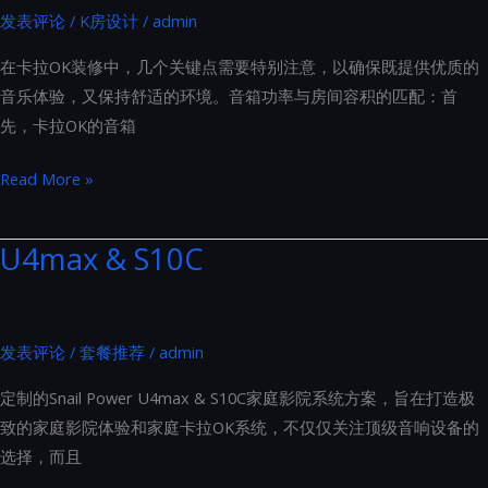
发表评论
/
K房设计
/
admin
布
局
在卡拉OK装修中，几个关键点需要特别注意，以确保既提供优质的
的
音乐体验，又保持舒适的环境。音箱功率与房间容积的匹配：首
金
先，卡拉OK的音箱
标
准
卡
Read More »
拉
OK
U4max & S10C
装
修
中
发表评论
/
套餐推荐
/
admin
几
个
定制的Snail Power U4max & S10C家庭影院系统方案，旨在打造极
关
致的家庭影院体验和家庭卡拉OK系统，不仅仅关注顶级音响设备的
键
选择，而且
点