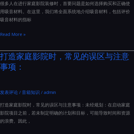
几
很多人在进行家庭影院装修时，首要问题是如何选择购买和正确使
式
个
用吸音材料。在这里，我们将全面系统地介绍吸音材料，包括评价
音
方
吸音材料的指标
箱
面
系
家
Read More »
统
庭
以
影
打造家庭影院时，常见的误区与注意
防
院
事项：
止
装
共
修
振：
声
THX
学
发表评论
/
音箱知识
/
admin
专
材
业
打造家庭影院时，常见的误区与注意事项：未经规划：在启动家庭
料
安
影院项目之前，若未制定明确的计划和目标，可能导致时间和资源
怎
装
的浪费。因此，
么
指
选