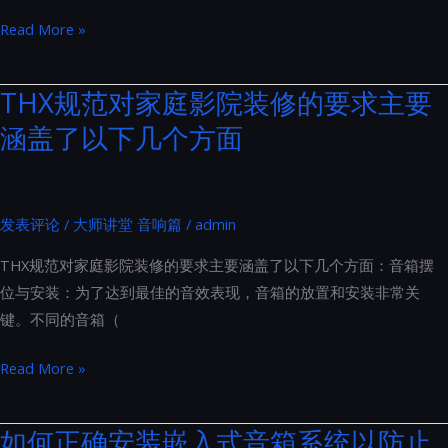
听
优
Read More »
不
化
见
Hi-
THX规范对家庭影院装修的要求主要
的
Fi
隔
涵盖了以下几个方面
系
音
统
门
交
流
发表评论
/
大师讲堂 音响篇
/
admin
电
THX规范对家庭影院装修的要求主要涵盖了以下几个方面：音箱摆
源
位与安装：为了达到最佳的音效表现，音箱的放置和安装非常关
的
键。不同的音箱（
六
步
THX
Read More »
曲：
规
从
范
如何正确安装嵌入式音箱系统以防止
电
对