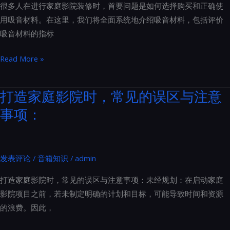
几
很多人在进行家庭影院装修时，首要问题是如何选择购买和正确使
式
个
用吸音材料。在这里，我们将全面系统地介绍吸音材料，包括评价
音
方
吸音材料的指标
箱
面
系
家
Read More »
统
庭
以
影
打造家庭影院时，常见的误区与注意
防
院
事项：
止
装
共
修
振：
声
THX
学
发表评论
/
音箱知识
/
admin
专
材
业
打造家庭影院时，常见的误区与注意事项：未经规划：在启动家庭
料
安
影院项目之前，若未制定明确的计划和目标，可能导致时间和资源
怎
装
的浪费。因此，
么
指
选