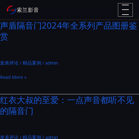
跳
索兰影音
至
内
声盾隔音门2024年全系列产品图册鉴
容
赏
发表评论
/
精品案例
/
admin
声
Read More »
盾
隔
红衣大叔的至爱：一点声音都听不见
音
的隔音门
门
2024
年
全
发表评论
/
精品案例
/
admin