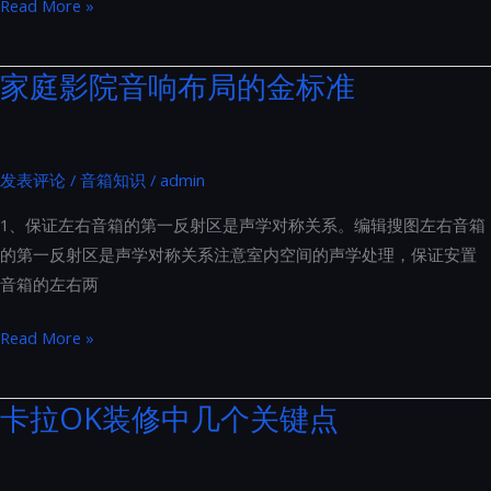
打
Read More »
南
造
家
家庭影院音响布局的金标准
庭
影
院
发表评论
/
音箱知识
/
admin
时，
常
1、保证左右音箱的第一反射区是声学对称关系。编辑搜图左右音箱
见
的第一反射区是声学对称关系注意室内空间的声学处理，保证安置
的
音箱的左右两
误
区
家
Read More »
与
庭
注
影
卡拉OK装修中几个关键点
意
院
事
音
项：
响