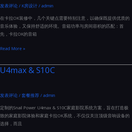
发表评论
/
K房设计
/
admin
布
局
在卡拉OK装修中，几个关键点需要特别注意，以确保既提供优质的
的
音乐体验，又保持舒适的环境。音箱功率与房间容积的匹配：首
金
先，卡拉OK的音箱
标
准
卡
Read More »
拉
OK
U4max & S10C
装
修
中
发表评论
/
套餐推荐
/
admin
几
个
定制的Snail Power U4max & S10C家庭影院系统方案，旨在打造极
关
致的家庭影院体验和家庭卡拉OK系统，不仅仅关注顶级音响设备的
键
选择，而且
点