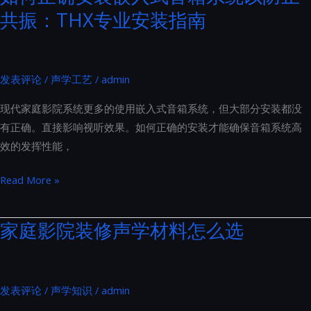
源
共振：THX专业安装指南
家
线
庭
到
影
插
院
发表评论
/
声学工艺
/
admin
座
装
的
现代家庭影院系统更多的使用嵌入式音箱系统，但大部分安装都没
修
全
有正确。直接影响视听效果。如何正确的安装才能确保音箱系统高
的
面
效的发挥性能，
要
升
求
级
如
Read More »
主
何
要
正
家庭影院装修声学材料怎么选
涵
确
盖
安
了
装
以
发表评论
/
声学知识
/
admin
嵌
下
入