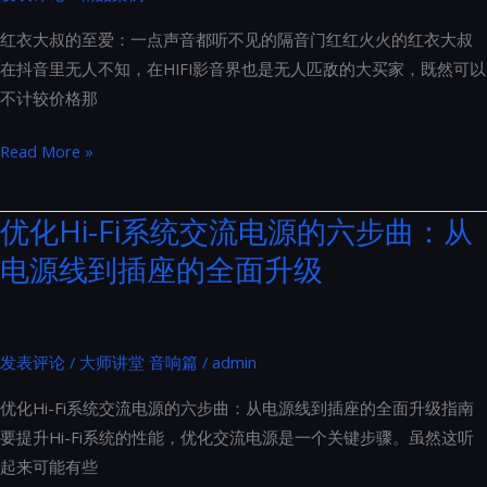
系
红衣大叔的至爱：一点声音都听不见的隔音门红红火火的红衣大叔
列
在抖音里无人不知，在HIFI影音界也是无人匹敌的大买家，既然可以
产
不计较价格那
品
图
红
Read More »
册
衣
鉴
大
优化Hi-Fi系统交流电源的六步曲：从
赏
叔
电源线到插座的全面升级
的
至
爱：
一
发表评论
/
大师讲堂 音响篇
/
admin
点
优化Hi-Fi系统交流电源的六步曲：从电源线到插座的全面升级指南
声
要提升Hi-Fi系统的性能，优化交流电源是一个关键步骤。虽然这听
音
起来可能有些
都