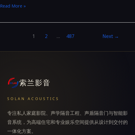
U4max
Read More »
&
S10C
1
2
…
487
Next
→
索兰影音
SOLAN ACOUSTICS
专注私人家庭影院、声学隔音工程、声盾隔音门与智能影
音系统，为高端住宅和专业娱乐空间提供从设计到交付的
一体化方案。