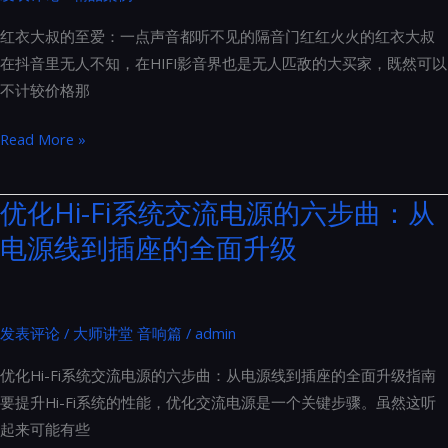
系
红衣大叔的至爱：一点声音都听不见的隔音门红红火火的红衣大叔
列
在抖音里无人不知，在HIFI影音界也是无人匹敌的大买家，既然可以
产
不计较价格那
品
图
红
Read More »
册
衣
鉴
大
优化Hi-Fi系统交流电源的六步曲：从
赏
叔
电源线到插座的全面升级
的
至
爱：
一
发表评论
/
大师讲堂 音响篇
/
admin
点
优化Hi-Fi系统交流电源的六步曲：从电源线到插座的全面升级指南
声
要提升Hi-Fi系统的性能，优化交流电源是一个关键步骤。虽然这听
音
起来可能有些
都