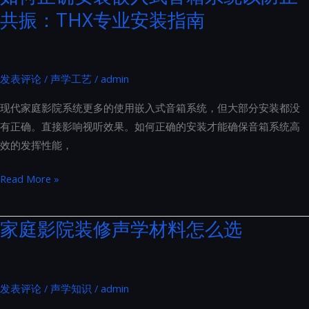
源
共振：THX专业安装指南
家
线
庭
到
影
插
院
发表评论
/
声学工艺
/
admin
座
装
的
现代家庭影院系统更多的使用嵌入式音箱系统，但大部分安装都没
修
全
有正确。直接影响视听效果。如何正确的安装才能确保音箱系统高
的
面
效的发挥性能，
要
升
求
级
如
Read More »
主
何
要
正
家庭影院装修声学材料怎么选
涵
确
盖
安
了
装
以
发表评论
/
声学知识
/
admin
嵌
下
入