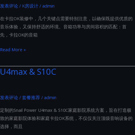
发表评论
/
K房设计
/
admin
布
局
在卡拉OK装修中，几个关键点需要特别注意，以确保既提供优质的
的
音乐体验，又保持舒适的环境。音箱功率与房间容积的匹配：首
金
先，卡拉OK的音箱
标
准
卡
Read More »
拉
OK
U4max & S10C
装
修
中
发表评论
/
套餐推荐
/
admin
几
个
定制的Snail Power U4max & S10C家庭影院系统方案，旨在打造极
关
致的家庭影院体验和家庭卡拉OK系统，不仅仅关注顶级音响设备的
键
选择，而且
点