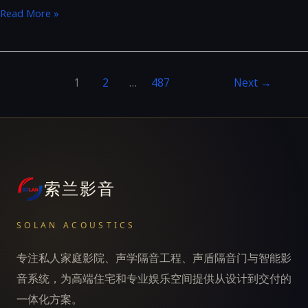
U4max
Read More »
&
S10C
1
2
…
487
Next
→
索兰影音
SOLAN ACOUSTICS
专注私人家庭影院、声学隔音工程、声盾隔音门与智能影
音系统，为高端住宅和专业娱乐空间提供从设计到交付的
一体化方案。