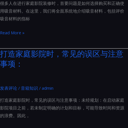
几
很多人在进行家庭影院装修时，首要问题是如何选择购买和正确使
式
个
用吸音材料。在这里，我们将全面系统地介绍吸音材料，包括评价
音
方
吸音材料的指标
箱
面
系
家
Read More »
统
庭
以
影
打造家庭影院时，常见的误区与注意
防
院
事项：
止
装
共
修
振：
声
THX
学
发表评论
/
音箱知识
/
admin
专
材
业
打造家庭影院时，常见的误区与注意事项：未经规划：在启动家庭
料
安
影院项目之前，若未制定明确的计划和目标，可能导致时间和资源
怎
装
的浪费。因此，
么
指
选