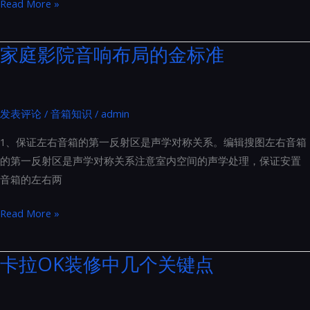
打
Read More »
南
造
家
家庭影院音响布局的金标准
庭
影
院
发表评论
/
音箱知识
/
admin
时，
常
1、保证左右音箱的第一反射区是声学对称关系。编辑搜图左右音箱
见
的第一反射区是声学对称关系注意室内空间的声学处理，保证安置
的
音箱的左右两
误
区
家
Read More »
与
庭
注
影
卡拉OK装修中几个关键点
意
院
事
音
项：
响