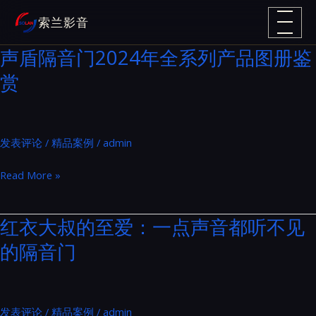
跳
索兰影音
至
内
声盾隔音门2024年全系列产品图册鉴
容
赏
发表评论
/
精品案例
/
admin
声
Read More »
盾
隔
红衣大叔的至爱：一点声音都听不见
音
的隔音门
门
2024
年
全
发表评论
/
精品案例
/
admin