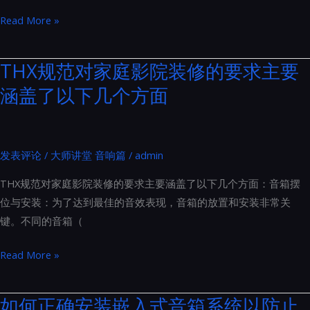
听
优
Read More »
不
化
见
Hi-
THX规范对家庭影院装修的要求主要
的
Fi
隔
涵盖了以下几个方面
系
音
统
门
交
流
发表评论
/
大师讲堂 音响篇
/
admin
电
THX规范对家庭影院装修的要求主要涵盖了以下几个方面：音箱摆
源
位与安装：为了达到最佳的音效表现，音箱的放置和安装非常关
的
键。不同的音箱（
六
步
THX
Read More »
曲：
规
从
范
如何正确安装嵌入式音箱系统以防止
电
对