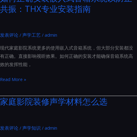
源
共振：THX专业安装指南
家
线
庭
到
影
插
院
发表评论
/
声学工艺
/
admin
座
装
的
现代家庭影院系统更多的使用嵌入式音箱系统，但大部分安装都没
修
全
有正确。直接影响视听效果。如何正确的安装才能确保音箱系统高
的
面
效的发挥性能，
要
升
求
级
如
Read More »
主
何
要
正
家庭影院装修声学材料怎么选
涵
确
盖
安
了
装
以
发表评论
/
声学知识
/
admin
嵌
下
入