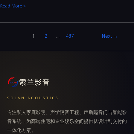
U4max
Read More »
&
S10C
1
2
…
487
Next
→
索兰影音
SOLAN ACOUSTICS
专注私人家庭影院、声学隔音工程、声盾隔音门与智能影
音系统，为高端住宅和专业娱乐空间提供从设计到交付的
一体化方案。