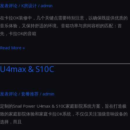
发表评论
/
K房设计
/
admin
布
局
在卡拉OK装修中，几个关键点需要特别注意，以确保既提供优质的
的
音乐体验，又保持舒适的环境。音箱功率与房间容积的匹配：首
金
先，卡拉OK的音箱
标
准
卡
Read More »
拉
OK
U4max & S10C
装
修
中
发表评论
/
套餐推荐
/
admin
几
个
定制的Snail Power U4max & S10C家庭影院系统方案，旨在打造极
关
致的家庭影院体验和家庭卡拉OK系统，不仅仅关注顶级音响设备的
键
选择，而且
点