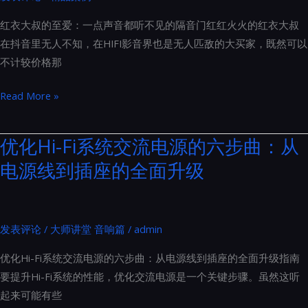
系
红衣大叔的至爱：一点声音都听不见的隔音门红红火火的红衣大叔
列
在抖音里无人不知，在HIFI影音界也是无人匹敌的大买家，既然可以
产
不计较价格那
品
图
红
Read More »
册
衣
鉴
大
优化Hi-Fi系统交流电源的六步曲：从
赏
叔
电源线到插座的全面升级
的
至
爱：
一
发表评论
/
大师讲堂 音响篇
/
admin
点
优化Hi-Fi系统交流电源的六步曲：从电源线到插座的全面升级指南
声
要提升Hi-Fi系统的性能，优化交流电源是一个关键步骤。虽然这听
音
起来可能有些
都