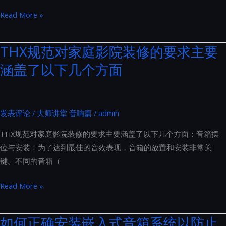
听
优
Read More »
不
化
见
Hi-
THX规范对家庭影院装修的要求主要
的
Fi
隔
涵盖了以下几个方面
系
音
统
门
交
流
发表评论
/
大师讲堂 音响篇
/
admin
电
THX规范对家庭影院装修的要求主要涵盖了以下几个方面：音箱摆
源
位与安装：为了达到最佳的音效表现，音箱的放置和安装非常关
的
键。不同的音箱（
六
步
THX
Read More »
曲：
规
从
范
如何正确安装嵌入式音箱系统以防止
电
对