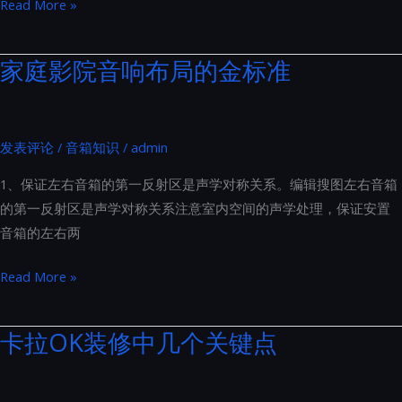
打
Read More »
南
造
家
家庭影院音响布局的金标准
庭
影
院
发表评论
/
音箱知识
/
admin
时，
常
1、保证左右音箱的第一反射区是声学对称关系。编辑搜图左右音箱
见
的第一反射区是声学对称关系注意室内空间的声学处理，保证安置
的
音箱的左右两
误
区
家
Read More »
与
庭
注
影
卡拉OK装修中几个关键点
意
院
事
音
项：
响