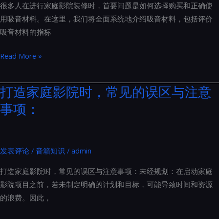
几
很多人在进行家庭影院装修时，首要问题是如何选择购买和正确使
式
个
用吸音材料。在这里，我们将全面系统地介绍吸音材料，包括评价
音
方
吸音材料的指标
箱
面
系
家
Read More »
统
庭
以
影
打造家庭影院时，常见的误区与注意
防
院
事项：
止
装
共
修
振：
声
THX
学
发表评论
/
音箱知识
/
admin
专
材
业
打造家庭影院时，常见的误区与注意事项：未经规划：在启动家庭
料
安
影院项目之前，若未制定明确的计划和目标，可能导致时间和资源
怎
装
的浪费。因此，
么
指
选