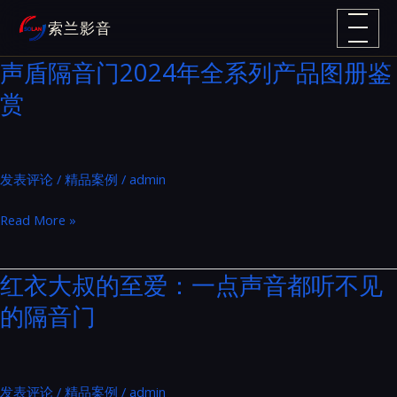
跳
索兰影音
至
内
声盾隔音门2024年全系列产品图册鉴
容
赏
发表评论
/
精品案例
/
admin
声
Read More »
盾
隔
红衣大叔的至爱：一点声音都听不见
音
的隔音门
门
2024
年
全
发表评论
/
精品案例
/
admin