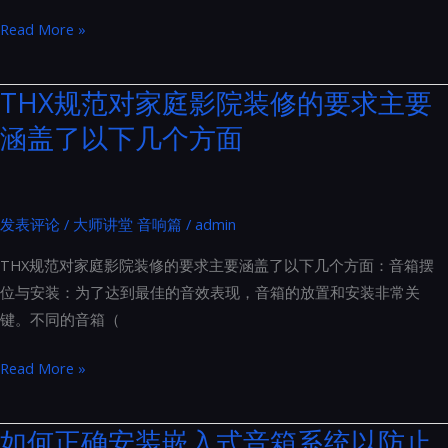
听
优
Read More »
不
化
见
Hi-
THX规范对家庭影院装修的要求主要
的
Fi
隔
涵盖了以下几个方面
系
音
统
门
交
流
发表评论
/
大师讲堂 音响篇
/
admin
电
THX规范对家庭影院装修的要求主要涵盖了以下几个方面：音箱摆
源
位与安装：为了达到最佳的音效表现，音箱的放置和安装非常关
的
键。不同的音箱（
六
步
THX
Read More »
曲：
规
从
范
如何正确安装嵌入式音箱系统以防止
电
对