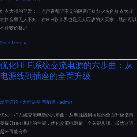
系
红衣大叔的至爱：一点声音都听不见的隔音门红红火火的红衣大叔
列
在抖音里无人不知，在HIFI影音界也是无人匹敌的大买家，既然可以
产
不计较价格那
品
图
红
Read More »
册
衣
鉴
大
优化Hi-Fi系统交流电源的六步曲：从
赏
叔
电源线到插座的全面升级
的
至
爱：
一
发表评论
/
大师讲堂 音响篇
/
admin
点
优化Hi-Fi系统交流电源的六步曲：从电源线到插座的全面升级指南
声
要提升Hi-Fi系统的性能，优化交流电源是一个关键步骤。虽然这听
音
起来可能有些
都