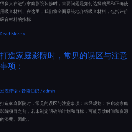
几
很多人在进行家庭影院装修时，首要问题是如何选择购买和正确使
式
个
用吸音材料。在这里，我们将全面系统地介绍吸音材料，包括评价
音
方
吸音材料的指标
箱
面
系
家
Read More »
统
庭
以
影
打造家庭影院时，常见的误区与注意
防
院
事项：
止
装
共
修
振：
声
THX
学
发表评论
/
音箱知识
/
admin
专
材
业
打造家庭影院时，常见的误区与注意事项：未经规划：在启动家庭
料
安
影院项目之前，若未制定明确的计划和目标，可能导致时间和资源
怎
装
的浪费。因此，
么
指
选