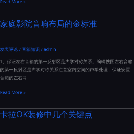
打
Read More »
南
造
家
家庭影院音响布局的金标准
庭
影
院
发表评论
/
音箱知识
/
admin
时，
常
1、保证左右音箱的第一反射区是声学对称关系。编辑搜图左右音箱
见
的第一反射区是声学对称关系注意室内空间的声学处理，保证安置
的
音箱的左右两
误
区
家
Read More »
与
庭
注
影
卡拉OK装修中几个关键点
意
院
事
音
项：
响