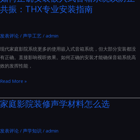
源
共振：THX专业安装指南
家
线
庭
到
影
插
院
发表评论
/
声学工艺
/
admin
座
装
的
现代家庭影院系统更多的使用嵌入式音箱系统，但大部分安装都没
修
全
有正确。直接影响视听效果。如何正确的安装才能确保音箱系统高
的
面
效的发挥性能，
要
升
求
级
如
Read More »
主
何
要
正
家庭影院装修声学材料怎么选
涵
确
盖
安
了
装
以
发表评论
/
声学知识
/
admin
嵌
下
入