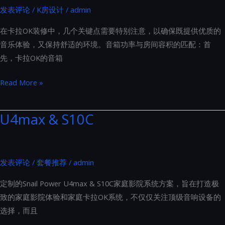
发表评论
/
K房设计
/
admin
布
局
在卡拉OK装修中，几个关键点需要特别注意，以确保既提供优质的
的
音乐体验，又保持舒适的环境。音箱功率与房间容积的匹配：首
金
先，卡拉OK的音箱
标
准
卡
Read More »
拉
OK
U4max & S10C
装
修
中
发表评论
/
套餐推荐
/
admin
几
个
定制的Snail Power U4max & S10C家庭影院系统方案，旨在打造极
关
致的家庭影院体验和家庭卡拉OK系统，不仅仅关注顶级音响设备的
键
选择，而且
点