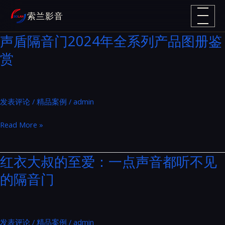
跳
索兰影音
至
内
声盾隔音门2024年全系列产品图册鉴
容
赏
发表评论
/
精品案例
/
admin
声
Read More »
盾
隔
红衣大叔的至爱：一点声音都听不见
音
的隔音门
门
2024
年
全
发表评论
/
精品案例
/
admin