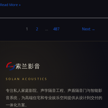
U4max
Read More »
&
S10C
1
2
…
487
Next
→
索兰影音
SOLAN ACOUSTICS
专注私人家庭影院、声学隔音工程、声盾隔音门与智能影
音系统，为高端住宅和专业娱乐空间提供从设计到交付的
一体化方案。