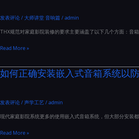
见
统
的
交
发表评论
/
大师讲堂 音响篇
/
admin
隔
流
音
THX规范对家庭影院装修的要求主要涵盖了以下几个方面：音
电
门
源
THX
Read More »
的
规
六
范
如何正确安装嵌入式音箱系统以防
步
对
曲：
家
从
庭
电
影
发表评论
/
声学工艺
/
admin
源
院
线
现代家庭影院系统更多的使用嵌入式音箱系统，但大部分安装都
装
到
修
如
Read More »
插
的