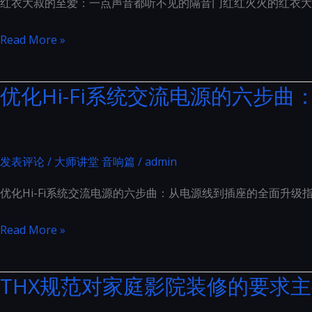
红衣大叔的至爱：一点声音都听不见的隔音门红红火火的红衣大
系
列
红
Read More »
产
衣
品
大
优化Hi-Fi系统交流电源的六步
图
叔
册
的
鉴
至
赏
爱：
发表评论
/
大师讲堂 音响篇
/
admin
一
优化Hi-Fi系统交流电源的六步曲：从电源线到插座的全面升级
点
声
优
Read More »
音
化
都
Hi-
THX规范对家庭影院装修的要求
听
Fi
不
系