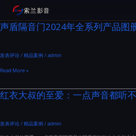
跳
索兰影音
至
内
声盾隔音门2024年全系列产品图
容
发表评论
/
精品案例
/
admin
声
Read More »
盾
隔
红衣大叔的至爱：一点声音都听
音
门
2024
年
发表评论
/
精品案例
/
admin
全