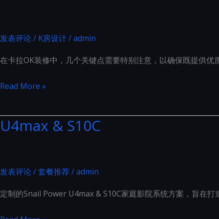
注
音
意
响
事
布
发表评论
/
K房设计
/
admin
项：
局
在卡拉OK装修中，几个关键点需要特别注意，以确保既提供优
的
金
卡
Read More »
标
拉
准
OK
U4max & S10C
装
修
中
几
发表评论
/
套餐推荐
/
admin
个
定制的Snail Power U4max & S10C家庭影院系统
关
键
U4max