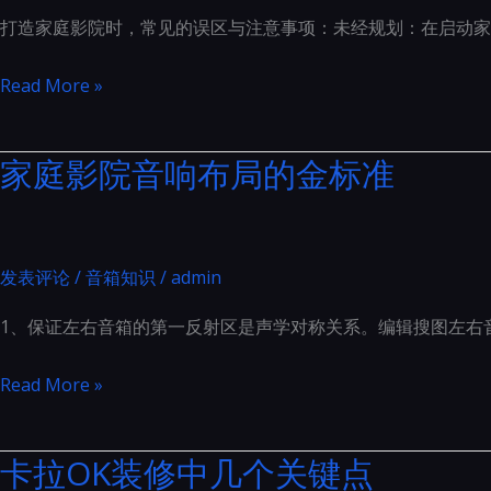
学
振：
打造家庭影院时，常见的误区与注意事项：未经规划：在启动家
材
THX
料
打
Read More »
专
怎
造
业
么
家
安
家庭影院音响布局的金标准
选
庭
装
影
指
院
南
时，
发表评论
/
音箱知识
/
admin
常
1、保证左右音箱的第一反射区是声学对称关系。编辑搜图左右
见
的
家
Read More »
误
庭
区
影
卡拉OK装修中几个关键点
与
院