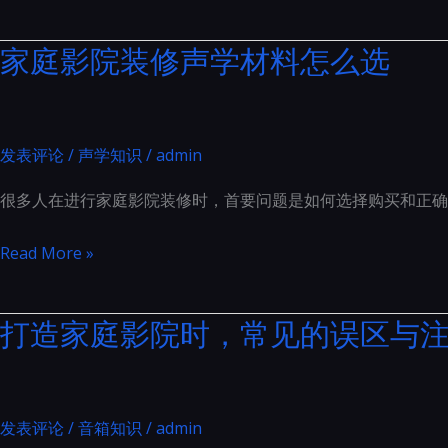
何
座
要
正
的
家庭影院装修声学材料怎么选
求
确
全
主
安
面
要
装
升
涵
嵌
发表评论
/
声学知识
/
admin
级
盖
入
了
很多人在进行家庭影院装修时，首要问题是如何选择购买和正确
式
以
音
家
Read More »
下
箱
庭
几
系
影
个
打造家庭影院时，常见的误区与
统
院
方
以
装
面
防
修
止
声
发表评论
/
音箱知识
/
admin
共