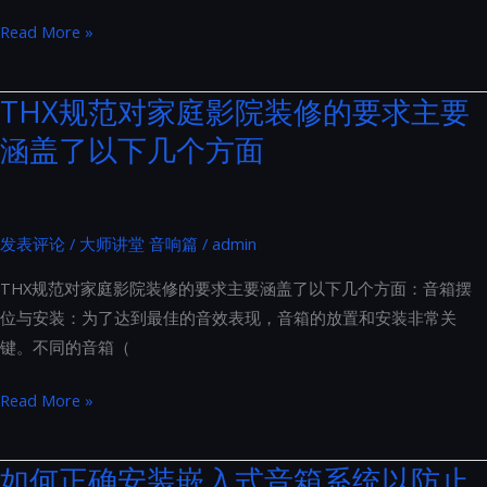
听
优
Read More »
不
化
见
Hi-
THX规范对家庭影院装修的要求主要
的
Fi
隔
涵盖了以下几个方面
系
音
统
门
交
流
发表评论
/
大师讲堂 音响篇
/
admin
电
THX规范对家庭影院装修的要求主要涵盖了以下几个方面：音箱摆
源
位与安装：为了达到最佳的音效表现，音箱的放置和安装非常关
的
键。不同的音箱（
六
步
THX
Read More »
曲：
规
从
范
如何正确安装嵌入式音箱系统以防止
电
对