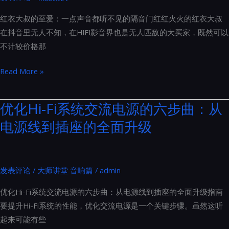
系
红衣大叔的至爱：一点声音都听不见的隔音门红红火火的红衣大叔
列
在抖音里无人不知，在HIFI影音界也是无人匹敌的大买家，既然可以
产
不计较价格那
品
图
红
Read More »
册
衣
鉴
大
优化Hi-Fi系统交流电源的六步曲：从
赏
叔
电源线到插座的全面升级
的
至
爱：
一
发表评论
/
大师讲堂 音响篇
/
admin
点
优化Hi-Fi系统交流电源的六步曲：从电源线到插座的全面升级指南
声
要提升Hi-Fi系统的性能，优化交流电源是一个关键步骤。虽然这听
音
起来可能有些
都