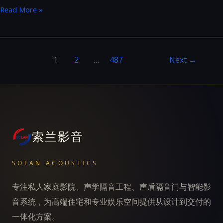
U4max
Read More »
&
S10C
1
2
…
487
Next
→
索兰影音
SOLAN ACOUSTICS
专注私人家庭影院、声学隔音工程、声盾隔音门与智能影
音系统，为高端住宅和专业娱乐空间提供从设计到交付的
一体化方案。