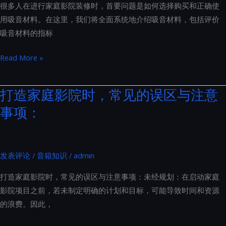
几
很多人在进行家庭影院装修时，首要问题是如何选择购买和正确使
式
个
用吸音材料。在这里，我们将全面系统地介绍吸音材料，包括评价
音
方
吸音材料的指标
箱
面
系
家
Read More »
统
庭
以
影
打造家庭影院时，常见的误区与注意
防
院
事项：
止
装
共
修
振：
声
THX
学
发表评论
/
音箱知识
/
admin
专
材
业
打造家庭影院时，常见的误区与注意事项：未经规划：在启动家庭
料
安
影院项目之前，若未制定明确的计划和目标，可能导致时间和资源
怎
装
的浪费。因此，
么
指
选