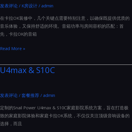
发表评论
/
K房设计
/
admin
布
局
在卡拉OK装修中，几个关键点需要特别注意，以确保既提供优质的
的
音乐体验，又保持舒适的环境。音箱功率与房间容积的匹配：首
金
先，卡拉OK的音箱
标
准
卡
Read More »
拉
OK
U4max & S10C
装
修
中
发表评论
/
套餐推荐
/
admin
几
个
定制的Snail Power U4max & S10C家庭影院系统方案，旨在打造极
关
致的家庭影院体验和家庭卡拉OK系统，不仅仅关注顶级音响设备的
键
选择，而且
点