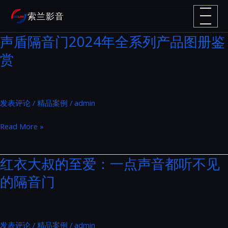
跳
索兰影音
至
内
声盾隔音门2024年全系列产品图册鉴
容
赏
发表评论
/
精品案例
/
admin
声
Read More »
盾
隔
红衣大叔的至爱：一点声音都听不见
音
的隔音门
门
2024
年
全
发表评论
/
精品案例
/
admin