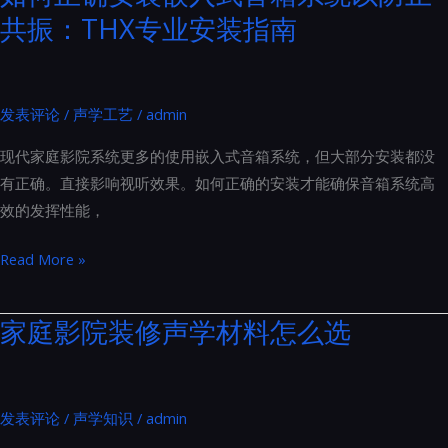
源
共振：THX专业安装指南
家
线
庭
到
影
插
院
发表评论
/
声学工艺
/
admin
座
装
的
现代家庭影院系统更多的使用嵌入式音箱系统，但大部分安装都没
修
全
有正确。直接影响视听效果。如何正确的安装才能确保音箱系统高
的
面
效的发挥性能，
要
升
求
级
如
Read More »
主
何
要
正
家庭影院装修声学材料怎么选
涵
确
盖
安
了
装
以
发表评论
/
声学知识
/
admin
嵌
下
入