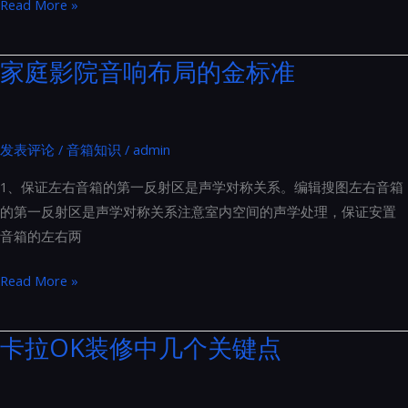
打
Read More »
南
造
家
家庭影院音响布局的金标准
庭
影
院
发表评论
/
音箱知识
/
admin
时，
常
1、保证左右音箱的第一反射区是声学对称关系。编辑搜图左右音箱
见
的第一反射区是声学对称关系注意室内空间的声学处理，保证安置
的
音箱的左右两
误
区
家
Read More »
与
庭
注
影
卡拉OK装修中几个关键点
意
院
事
音
项：
响