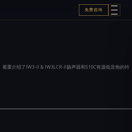
免费咨询
绍了IW3-II & IW3LCR-II扬声器和S10C有源低音炮的特