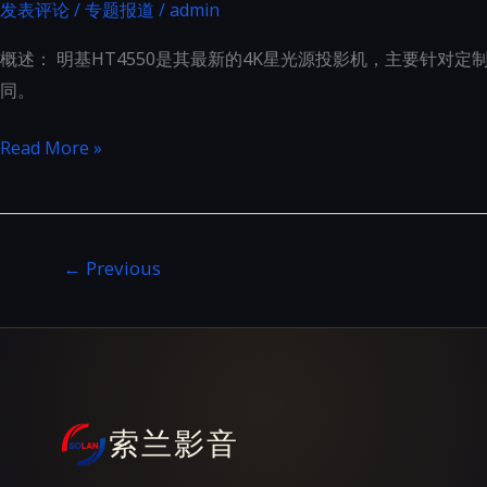
影
发表评论
/
专题报道
/
admin
详
机
细
概述： 明基HT4550是其最新的4K星光源投影机，主要针对定
英
同。
雄
排
明
Read More »
位
基
HT4550
4K
←
Previous
星
光
源
投
影
机
索兰影音
高