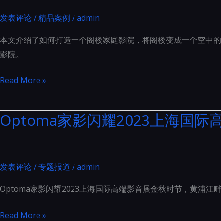
发表评论
/
精品案例
/
admin
本文介绍了如何打造一个阁楼家庭影院，将阁楼变成一个空中的
影院。
阁
Read More »
楼
家
Optoma家影闪耀2023上海国
庭
影
院：
打
发表评论
/
专题报道
/
admin
造
Optoma家影闪耀2023上海国际高端影音展金秋时节，黄浦江
空
中
Optoma
Read More »