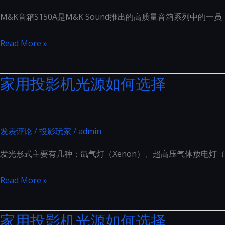
英
M&K音箱S150A是M&K Sound推出的高质量音箱系列中
雄：
隔
M&K
Read More »
音
新
门
的
家用投影机光源如何选择
的
S150A
五
设
大
计
超
别
发表评论
/
投影玩家
/
admin
乎
具
想
发光形式主要有几种：氙气灯（Xenon）、超高压气体放电灯（U
一
象
格
家
Read More »
的
用
益
投
处
家用投影机光源如何选择
影