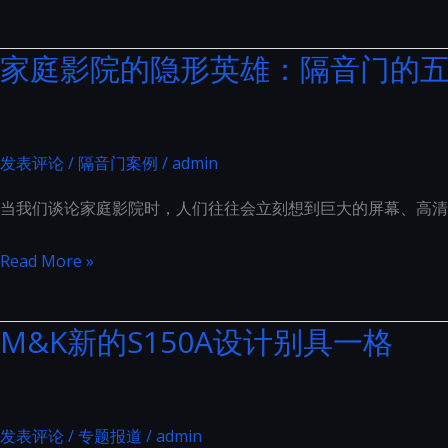
的
家
私
影
家庭影院的隐形英雄：隔音门的
人
闪
电
耀
影
2023
殿
上
发表评论
/
隔音门案例
/
admin
堂
海
当我们谈论家庭影院时，人们往往会立刻想到巨大的屏幕、高清
国
际
家
Read More »
高
庭
端
影
M&K新的S150A设计别具一格
影
院
音
的
展
隐
形
发表评论
/
专题报道
/
admin