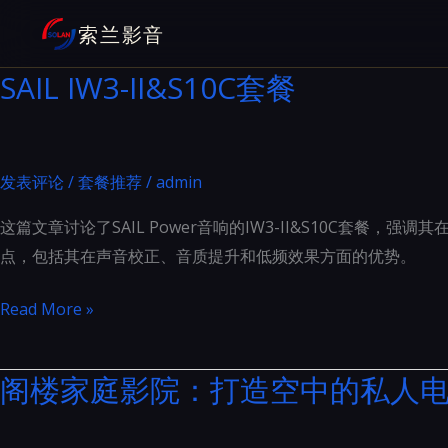
跳
索兰影音
至
内
SAIL IW3-II&S10C套餐
容
发表评论
/
套餐推荐
/
admin
这篇文章讨论了SAIL Power音响的IW3-II&S10C套餐，强
点，包括其在声音校正、音质提升和低频效果方面的优势。
SAIL
Read More »
IW3-
II&S10C
阁楼家庭影院：打造空中的私人
套
餐