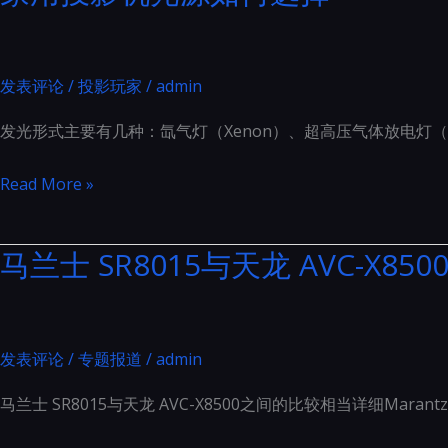
机
光
源
发表评论
/
投影玩家
/
admin
如
发光形式主要有几种：氙气灯（Xenon）、超高压气体放电灯（U
何
选
家
Read More »
择
用
投
马兰士 SR8015与天龙 AVC-X
影
机
光
源
发表评论
/
专题报道
/
admin
如
马兰士 SR8015与天龙 AVC-X8500之间的比较相当详细Maran
何
选