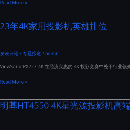
马
Read More »
择
兰
士
23年4K家用投影机英雄排位
SR8015
与
天
龙
发表评论
/
专题报道
/
admin
AVC-
ViewSonic PX727-4K 在经济实惠的 4K 投影竞赛中处于行
X8500
之
23
Read More »
间
年
的
4K
明基HT4550 4K星光源投影机高
比
家
较
用
相
投
当