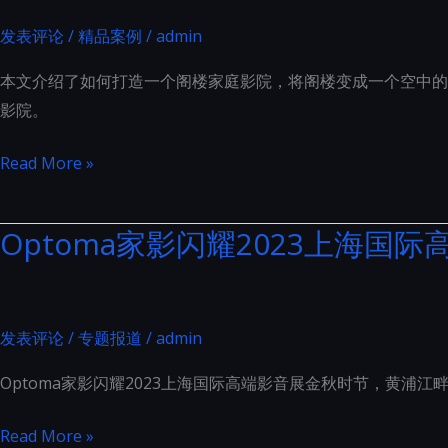
发表评论
/
精品案例
/
admin
本文介绍了如何打造一个阁楼家庭影院，将阁楼变成一个空中的
影院。
阁
Read More »
楼
家
Optoma家影闪耀2023上海国
庭
影
院：
打
发表评论
/
专题报道
/
admin
造
Optoma家影闪耀2023上海国际高端影音展金秋时节，黄浦江
空
中
Optoma
Read More »