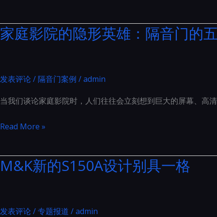
的
家
私
影
家庭影院的隐形英雄：隔音门的
人
闪
电
耀
影
2023
殿
上
发表评论
/
隔音门案例
/
admin
堂
海
当我们谈论家庭影院时，人们往往会立刻想到巨大的屏幕、高清
国
际
家
Read More »
高
庭
端
影
M&K新的S150A设计别具一格
影
院
音
的
展
隐
形
发表评论
/
专题报道
/
admin