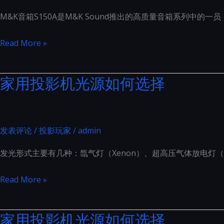
英
M&K音箱S150A是M&K Sound推出的高质量音箱系列中
雄：
隔
M&K
Read More »
音
新
门
的
家用投影机光源如何选择
的
S150A
五
设
大
计
超
别
发表评论
/
投影玩家
/
admin
乎
具
想
发光形式主要有几种：氙气灯（Xenon）、超高压气体放电灯（U
一
象
格
家
Read More »
的
用
益
投
处
家用投影机光源如何选择
影