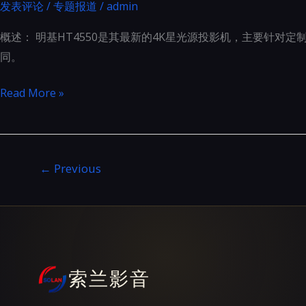
影
发表评论
/
专题报道
/
admin
详
机
细
概述： 明基HT4550是其最新的4K星光源投影机，主要针对定
英
同。
雄
排
明
Read More »
位
基
HT4550
4K
←
Previous
星
光
源
投
影
机
索兰影音
高