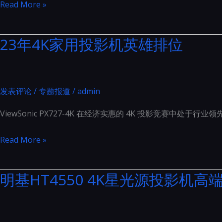
马
Read More »
择
兰
士
23年4K家用投影机英雄排位
SR8015
与
天
龙
发表评论
/
专题报道
/
admin
AVC-
ViewSonic PX727-4K 在经济实惠的 4K 投影竞赛中处于行
X8500
之
23
Read More »
间
年
的
4K
明基HT4550 4K星光源投影机高
比
家
较
用
相
投
当