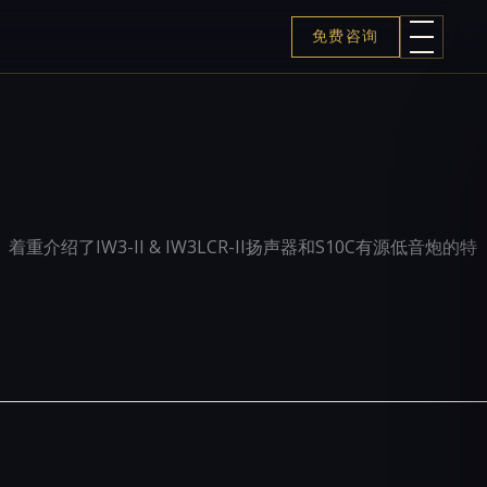
免费咨询
绍了IW3-II & IW3LCR-II扬声器和S10C有源低音炮的特