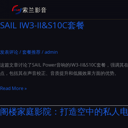
跳
索兰影音
至
内
SAIL IW3-II&S10C套餐
容
发表评论
/
套餐推荐
/
admin
这篇文章讨论了SAIL Power音响的IW3-II&S10C套餐，强
点，包括其在声音校正、音质提升和低频效果方面的优势。
SAIL
Read More »
IW3-
II&S10C
阁楼家庭影院：打造空中的私人
套
餐