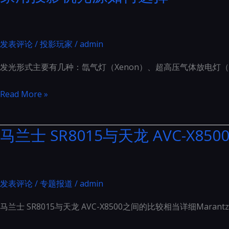
机
光
源
发表评论
/
投影玩家
/
admin
如
发光形式主要有几种：氙气灯（Xenon）、超高压气体放电灯（U
何
选
家
Read More »
择
用
投
马兰士 SR8015与天龙 AVC-X
影
机
光
源
发表评论
/
专题报道
/
admin
如
马兰士 SR8015与天龙 AVC-X8500之间的比较相当详细Maran
何
选