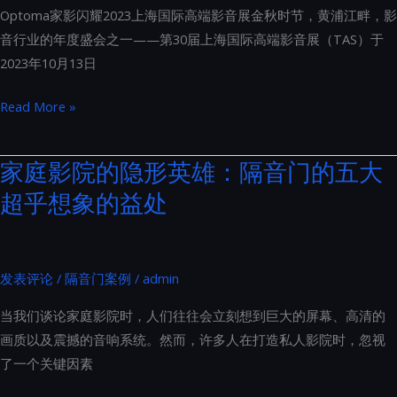
Optoma家影闪耀2023上海国际高端影音展金秋时节，黄浦江畔，影
中
音行业的年度盛会之一——第30届上海国际高端影音展（TAS）于
的
2023年10月13日
私
人
Optoma
Read More »
电
家
影
影
家庭影院的隐形英雄：隔音门的五大
殿
闪
堂
超乎想象的益处
耀
2023
上
海
发表评论
/
隔音门案例
/
admin
国
当我们谈论家庭影院时，人们往往会立刻想到巨大的屏幕、高清的
际
画质以及震撼的音响系统。然而，许多人在打造私人影院时，忽视
高
了一个关键因素
端
影