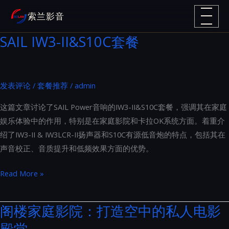
跳
索兰影音
至
内
SAIL IW3-II&S10C套餐
容
发表评论
/
套餐推荐
/
admin
这篇文章讨论了SAIL Power音响的IW3-II&S10C套餐，强调其在家庭
娱乐体验中的作用，特别是在家庭影院和卡拉OK系统方面。着重介
绍了IW3-II & IW3LCR-II扬声器和S10C有源低音炮的特点，包括其在
声音校正、音质提升和低频效果方面的优势。
SAIL
Read More »
IW3-
II&S10C
阁楼家庭影院：打造空中的私人电影
套
殿堂
餐