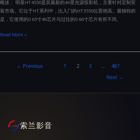
概述： 明基HT4550是其最新的4K星光源投影机，主要针对定制安
雄
装市场。它位于HT系列中，比入门的HT3550位置稍高。最独特的
排
是，它使用的0 65寸4K芯片与过往的0 66寸芯片有所不同。
位
明
Read More »
基
HT4550
4K
←
Previous
1
2
3
…
487
星
光
Next
→
源
投
影
机
高
索兰影音
端
评