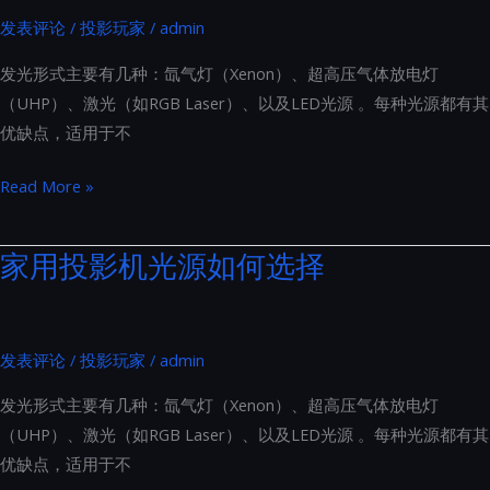
计
想
发表评论
/
投影玩家
/
admin
别
象
具
发光形式主要有几种：氙气灯（Xenon）、超高压气体放电灯
的
一
（UHP）、激光（如RGB Laser）、以及LED光源 。每种光源都有其
益
格
优缺点，适用于不
处
家
Read More »
用
投
家用投影机光源如何选择
影
机
光
发表评论
/
投影玩家
/
admin
源
如
发光形式主要有几种：氙气灯（Xenon）、超高压气体放电灯
何
（UHP）、激光（如RGB Laser）、以及LED光源 。每种光源都有其
选
优缺点，适用于不
择