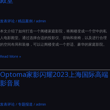
发表评论
/
精品案例
/
admin
本文介绍了如何打造一个阁楼家庭影院，将阁楼变成一个空中的私
人电影殿堂。通过选择合适的投影仪、音响和座椅，以及进行合理
的空间布局和装修，可以让阁楼变成一个舒适、豪华的家庭影院。
阁
Read More »
楼
家
Optoma家影闪耀2023上海国际高端
庭
影音展
影
院：
打
造
发表评论
/
专题报道
/
admin
空