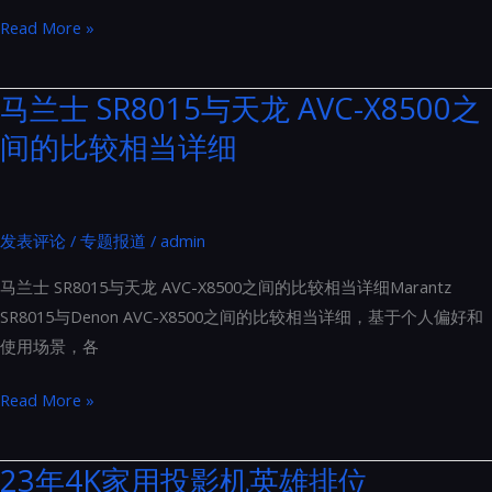
家
Read More »
用
投
马兰士 SR8015与天龙 AVC-X8500之
影
间的比较相当详细
机
光
源
如
发表评论
/
专题报道
/
admin
何
马兰士 SR8015与天龙 AVC-X8500之间的比较相当详细Marantz
选
SR8015与Denon AVC-X8500之间的比较相当详细，基于个人偏好和
择
使用场景，各
马
Read More »
兰
士
23年4K家用投影机英雄排位
SR8015