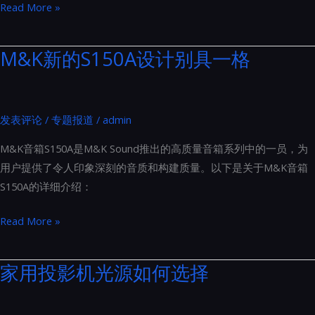
家
Read More »
音
庭
展
影
M&K新的S150A设计别具一格
院
的
隐
发表评论
/
专题报道
/
admin
形
英
M&K音箱S150A是M&K Sound推出的高质量音箱系列中的一员，为
雄：
用户提供了令人印象深刻的音质和构建质量。以下是关于M&K音箱
隔
S150A的详细介绍：
音
门
M&K
Read More »
的
新
五
的
家用投影机光源如何选择
大
S150A
超
设
乎