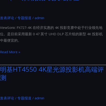
与
天
发表评论
/
专题报道
/
admin
龙
AVC-
ViewSonic PX727-4K 在经济实惠的 4K 投影竞赛中处于行业领先地
X8500
位。是目前采用最新 0 47 英寸 UHD DLP 芯片组的新型 4K 投影机
之
中最便宜的。
间
的
23
Read More »
比
年
较
4K
明基HT4550 4K星光源投影机高端评
相
家
测
当
用
详
投
细
影
机
发表评论
/
专题报道
/
admin
英