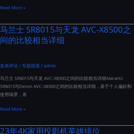
家
Read More »
用
投
马兰士 SR8015与天龙 AVC-X8500之
影
间的比较相当详细
机
光
源
如
发表评论
/
专题报道
/
admin
何
马兰士 SR8015与天龙 AVC-X8500之间的比较相当详细Marantz
选
SR8015与Denon AVC-X8500之间的比较相当详细，基于个人偏好和
择
使用场景，各
马
Read More »
兰
士
23年4K家用投影机英雄排位
SR8015