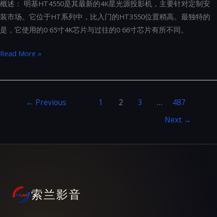
概述： 明基HT4550是其最新的4K星光源投影机，主要针对定制安
雄
装市场。它位于HT系列中，比入门的HT3550位置稍高。最独特的
排
是，它使用的0 65寸4K芯片与过往的0 66寸芯片有所不同。
位
明
Read More »
基
HT4550
4K
←
Previous
1
2
3
…
487
星
光
Next
→
源
投
影
机
高
索兰影音
端
评