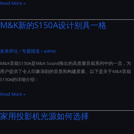
家
Read More »
音
庭
展
影
M&K新的S150A设计别具一格
院
的
隐
发表评论
/
专题报道
/
admin
形
英
M&K音箱S150A是M&K Sound推出的高质量音箱系列中的一员，为
雄：
用户提供了令人印象深刻的音质和构建质量。以下是关于M&K音箱
隔
S150A的详细介绍：
音
门
M&K
Read More »
的
新
五
的
家用投影机光源如何选择
大
S150A
超
设
乎