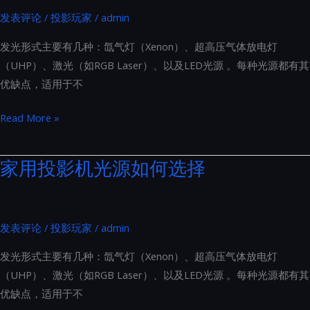
计
想
发表评论
/
投影玩家
/
admin
别
象
具
发光形式主要有几种：氙气灯（Xenon）、超高压气体放电灯
的
一
（UHP）、激光（如RGB Laser）、以及LED光源 。每种光源都有其
益
格
优缺点，适用于不
处
家
Read More »
用
投
家用投影机光源如何选择
影
机
光
发表评论
/
投影玩家
/
admin
源
如
发光形式主要有几种：氙气灯（Xenon）、超高压气体放电灯
何
（UHP）、激光（如RGB Laser）、以及LED光源 。每种光源都有其
选
优缺点，适用于不
择