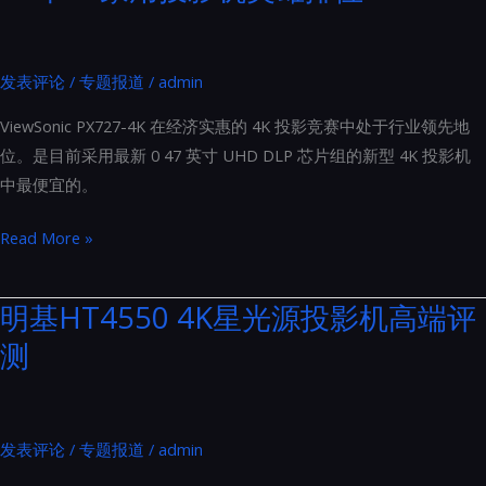
与
天
发表评论
/
专题报道
/
admin
龙
AVC-
ViewSonic PX727-4K 在经济实惠的 4K 投影竞赛中处于行业领先地
X8500
位。是目前采用最新 0 47 英寸 UHD DLP 芯片组的新型 4K 投影机
之
中最便宜的。
间
的
23
Read More »
比
年
较
4K
明基HT4550 4K星光源投影机高端评
相
家
测
当
用
详
投
细
影
机
发表评论
/
专题报道
/
admin
英