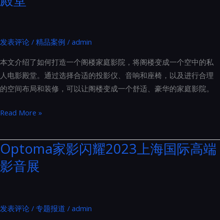
发表评论
/
精品案例
/
admin
本文介绍了如何打造一个阁楼家庭影院，将阁楼变成一个空中的私
人电影殿堂。通过选择合适的投影仪、音响和座椅，以及进行合理
的空间布局和装修，可以让阁楼变成一个舒适、豪华的家庭影院。
阁
Read More »
楼
家
Optoma家影闪耀2023上海国际高端
庭
影音展
影
院：
打
造
发表评论
/
专题报道
/
admin
空