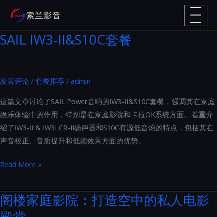
跳
索兰影音
至
内
SAIL IW3-II&S10C套餐
容
发表评论
/
套餐推荐
/
admin
这篇文章讨论了SAIL Power音响的IW3-II&S10C套餐，强调其在家庭
娱乐体验中的作用，特别是在家庭影院和卡拉OK系统方面。着重介
绍了IW3-II & IW3LCR-II扬声器和S10C有源低音炮的特点，包括其在
声音校正、音质提升和低频效果方面的优势。
SAIL
Read More »
IW3-
II&S10C
阁楼家庭影院：打造空中的私人电影
套
殿堂
餐