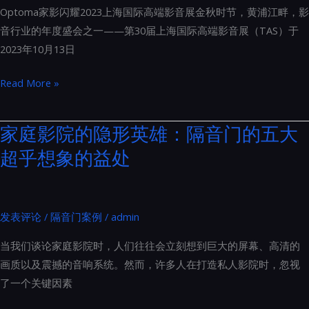
Optoma家影闪耀2023上海国际高端影音展金秋时节，黄浦江畔，影
中
音行业的年度盛会之一——第30届上海国际高端影音展（TAS）于
的
2023年10月13日
私
人
Optoma
Read More »
电
家
影
影
家庭影院的隐形英雄：隔音门的五大
殿
闪
堂
超乎想象的益处
耀
2023
上
海
发表评论
/
隔音门案例
/
admin
国
当我们谈论家庭影院时，人们往往会立刻想到巨大的屏幕、高清的
际
画质以及震撼的音响系统。然而，许多人在打造私人影院时，忽视
高
了一个关键因素
端
影