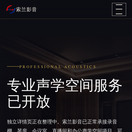
跳
索兰影音
至
内
容
PROFESSIONAL ACOUSTICS
专业声学空间服务
已开放
独立详情页正在整理中。索兰影音已正常承接录音
棚、琴房、会议室、直播间和办公声学空间项目，可